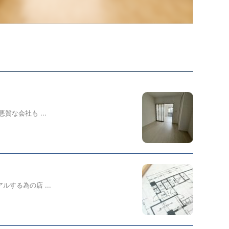
な会社も ...
る為の店 ...