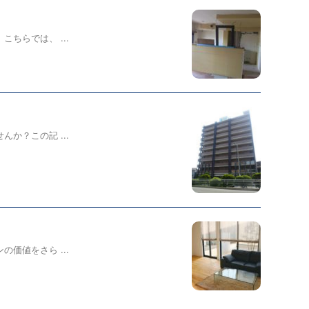
らでは、 ...
？この記 ...
値をさら ...