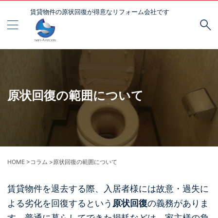
賃貸物件の原状回復が得意なリフォーム会社です
原状回復の範囲について
HOME
>
コラム
>
原状回復の範囲について
賃貸物件を退去する際、入居者様には故意・過失に
よる劣化を回復するという
原状回復
の義務がありま
す。普通に暮らしてできた損耗などは、家主様の負