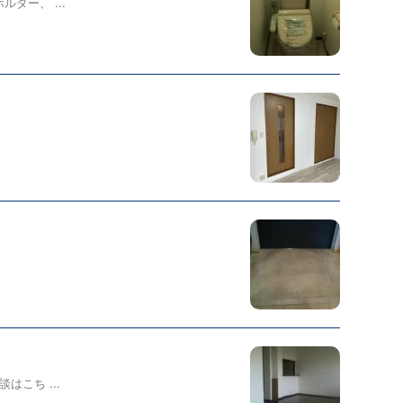
ダー、 ...
こち ...