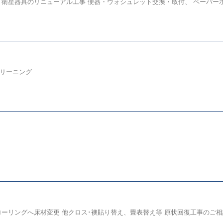
星器具のリニューアル工事 便器・ウォシュレット交換・取付、 ペーパーホル
クリーニング
リングへ床材変更 他クロス･襖貼り替え、畳表替え等 原状回復工事のご相談は